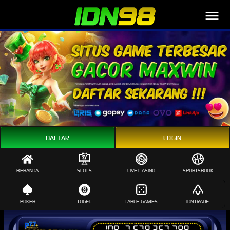
Link Alternatif
DAFTAR
LOGIN
BERANDA
SLOTS
LIVE CASINO
SPORTSBOOK
POKER
TOGEL
TABLE GAMES
IDNTRADE